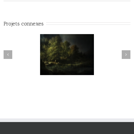
Projets connexes
vie#025
vie#024