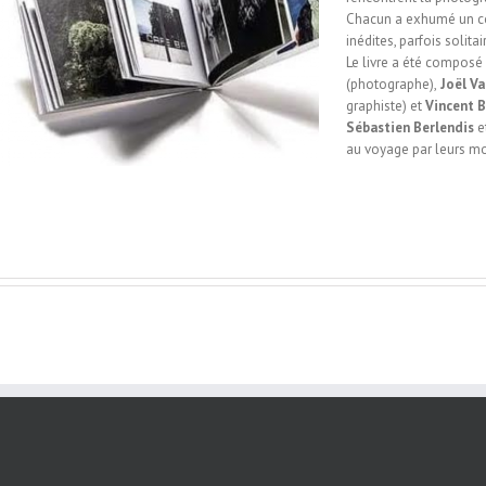
Chacun a exhumé un co
inédites, parfois solita
Le livre a été composé
(photographe),
Joël V
graphiste) et
Vincent 
Sébastien Berlendis
e
au voyage par leurs mo