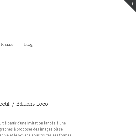
 Presse
Blog
lectif / Éditions Loco
ruit à partir d’une invitation lancée à une
graphes à proposer des images où se
aphie et le voyage sous toutes ses formes.