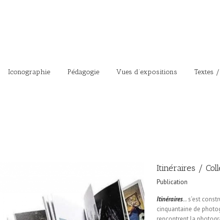
Iconographie
Pédagogie
Vues d’expositions
Textes /
Itinéraires / Col
Publication
Itinéraires
..
. s’est const
cinquantaine de photo
rencontrent la photogr