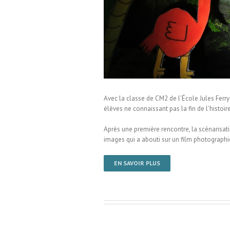
nspiré de Roald Dahl / École
Avec la classe de CM2 de l’École Jules Ferr
élèves ne connaissant pas la fin de l’histoi
Après une première rencontre, la scénarisatio
images qui a abouti sur un film photograph
EN SAVOIR PLUS