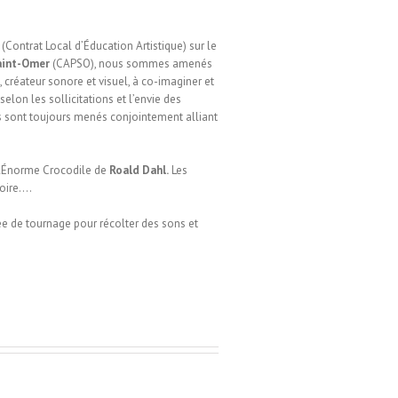
(Contrat Local d’Éducation Artistique) sur le
aint-Omer
(CAPSO), nous sommes amenés
, créateur sonore et visuel, à co-imaginer et
selon les sollicitations et l’envie des
ts sont toujours menés conjointement alliant
L’Énorme Crocodile de
Roald Dahl.
Les
toire….
rnée de tournage pour récolter des sons et