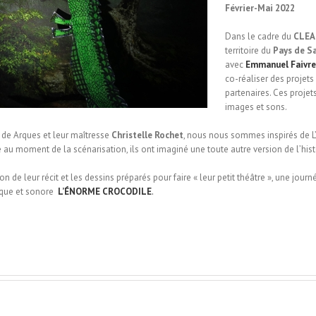
Février-Mai 2022
Dans le cadre du
CLEA
territoire du
Pays de S
avec
Emmanuel Faivre
co-réaliser des projets 
partenaires. Ces proje
images et sons.
y de Arques et leur maîtresse
Christelle Rochet
, nous nous sommes inspirés de 
re au moment de la scénarisation, ils ont imaginé une toute autre version de l’his
n de leur récit et les dessins préparés pour faire « leur petit théâtre », une jou
ique et sonore
L’ÉNORME CROCODILE
.