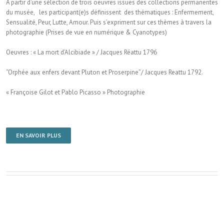
A partir d’une sélection de trois oeuvres issues des collections permanentes
du musée, les participant(e)s définissent des thématiques : Enfermement,
Sensualité, Peur, Lutte, Amour. Puis s’expriment sur ces thèmes à travers la
photographie (Prises de vue en numérique & Cyanotypes)
Oeuvres : « La mort d’Alcibiade » / Jacques Réattu 1796
“Orphée aux enfers devant Pluton et Proserpine”/ Jacques Reattu 1792.
« Françoise Gilot et Pablo Picasso » Photographie
EN SAVOIR PLUS