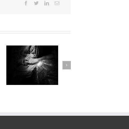
ARTHUR & MERLIN
e
L’ENCHANTEUR / Emmanuel
Faivre / École de Maroilles