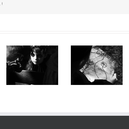
 !
UNE MYSTÉRIEUSE CARTE
LA BELLE SAUVAGE /
e
/ Emmanuel Faivre / École
Emmanuel Faivre / Écol
Englefontaine
Houdain-Lez-Bavay