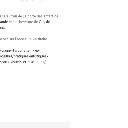
ené autour de La porte des enfers de
Gaudé
et La chevelure de
Guy de
nt.
menés sur l’année universitaire.
ww.univ-larochelle.fr/vie-
/culture/pratiques-artistiques-
es/arts-visuels-et-plastiques/