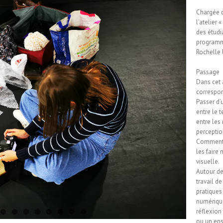
Chargée d
l’atelier 
des étudia
programme
Rochelle 
Passage
Dans cet 
correspon
Passer d’u
entre le t
entre les
perceptio
Comment 
les faire
visuelle.
Autour de
travail d
pratiques
numérique
réflexion
ou un ens