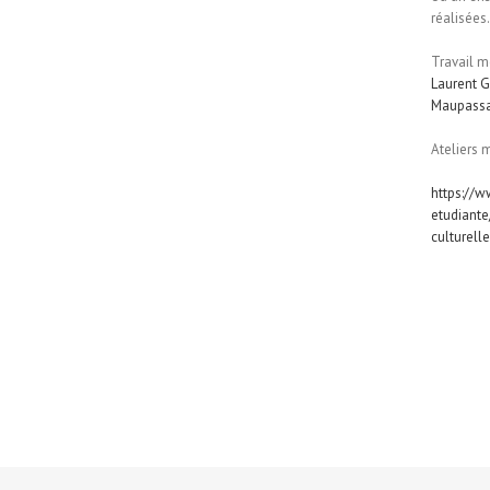
réalisées.
Travail m
Laurent 
Maupassa
Ateliers 
https://w
etudiante
culturell