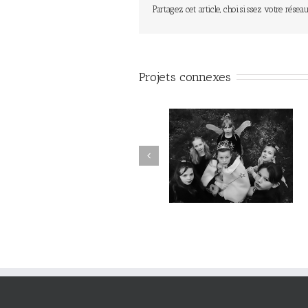
Partagez cet article, choisissez votre réseau
Projets connexes
LA FLEUR DE CRISTAL /
L’ARBRE DES TROLLS /
Emmanuel Faivre / École de
Emmanuel Faivre / Écol
Villereau
d’Englefontaire