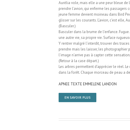
Aurélia vole, mais elle a une peur bleue de 
prendre l’avion, qui enferme les passagers c
jeune femme devient moineau dans Bird People 
glisser sur les courants. L’avion, c’est elle
(Basculer.)
Basculer dans la brume de l’enfance. Fugue. N
une autre vie, sa propre vie. Surface rugueu
Y rentrer malgré l’interdit, trouver des trace
prendre mais les laisser, les photographier
l’image n’arrive pas à capter cette sensation,
(Retour à la case départ.)
Les arbres permettent d’apprécier le réel. L
dans la forêt. Chaque morceau de peau a des 
APNEE TEXTE EMMELENE LANDON
EN SAVOIR PLUS