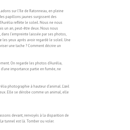
ladons sur l’île de Ratonneau, en pleine
des papillons jaunes surgissent des
’Aurélia reﬂète le soleil. Nous ne nous
s un an, peut-être deux. Nous nous
e, dans l’empreinte laissée par ses photos,
es yeux après avoir regardé le soleil. Une
iser une tache ? Comment décrire un
ment. On regarde les photos d’Aurélia,
ﬂou d’une importance partie en fumée, ne
élia photographie à hauteur d’animal. L’œil
sseux. Elle se dérobe comme un animal, elle
assons devant, renvoyés à la disparition de
Le tunnel est là. Tomber ou voler.