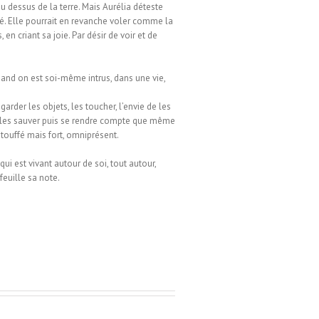
u dessus de la terre. Mais Aurélia déteste
ité. Elle pourrait en revanche voler comme la
n criant sa joie. Par désir de voir et de
quand on est soi-même intrus, dans une vie,
garder les objets, les toucher, l’envie de les
ra les sauver puis se rendre compte que même
 étouffé mais fort, omniprésent.
ui est vivant autour de soi, tout autour,
feuille sa note.