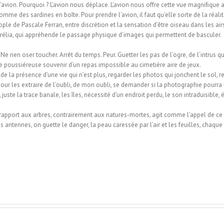
l’avion. Pourquoi ? L’avion nous déplace. L’avion nous offre cette vue magniﬁque a
omme des sardines en boîte. Pour prendre l’avion, il faut qu’elle sorte de la réal
de Pascale Ferran, entre discrétion et la sensation d’être oiseau dans les airs, e
, Aurélia, qui appréhende le passage physique d’images qui permettent de basculer.
e rien oser toucher. Arrêt du temps. Peur. Guetter les pas de l’ogre, de l’intrus 
se poussiéreuse souvenir d’un repas impossible au cimetière aire de jeux.
s de la présence d’une vie qui n’est plus, regarder les photos qui jonchent le sol, re
 pour les extraire de l’oubli, de mon oubli, se demander si la photographie pour
 juste la trace banale, les îles, nécessité d’un endroit perdu, le son intraduisible,
e rapport aux arbres, contrairement aux natures-mortes, agit comme l’appel de ce q
antennes, on guette le danger, la peau caressée par l’air et les feuilles, chaque 