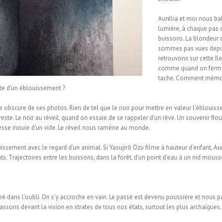
Aurélia et moi nous ba
lumière, à chaque pas 
buissons. La blondeur d
sommes pas vues depui
retrouvons sur cette îl
comme quand on ferme l
tache. Comment mémor
e d’un éblouissement ?
bscure de ses photos. Rien de tel que le noir pour mettre en valeur l’éblouisse
ui reste. Le noir au réveil, quand on essaie de se rappeler d’un rêve. Un souvenir 
hesse inouïe d’un vide. Le réveil nous ramène au monde.
ssement avec le regard d’un animal. Si Yasujirô Ozu ﬁlme à hauteur d’enfant, Aur
s. Trajectoires entre les buissons, dans la forêt, d’un point d’eau à un nid mou
bé dans l’oubli. On s’y accroche en vain. Le passé est devenu poussière et nous p
sons devant la vision en strates de tous nos états, surtout les plus archaïques. 