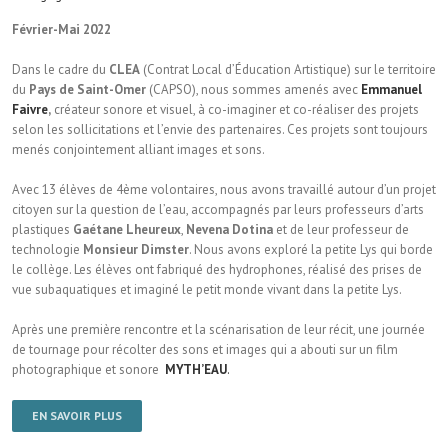
Février-Mai 2022
Dans le cadre du
CLEA
(Contrat Local d’Éducation Artistique) sur le territoire
du
Pays de Saint-Omer
(CAPSO), nous sommes amenés avec
Emmanuel
Faivre
,
créateur sonore et visuel, à co-imaginer et co-réaliser des projets
selon les sollicitations et l’envie des partenaires. Ces projets sont toujours
menés conjointement alliant images et sons.
Avec 13 élèves de 4ème volontaires, nous avons travaillé autour d’un projet
citoyen sur la question de l’eau, accompagnés par leurs professeurs d’arts
plastiques
Gaétane Lheureux
,
Nevena Dotina
et de leur professeur de
technologie
Monsieur Dimster
. Nous avons exploré la petite Lys qui borde
le collège. Les élèves ont fabriqué des hydrophones, réalisé des prises de
vue subaquatiques et imaginé le petit monde vivant dans la petite Lys.
Après une première rencontre et la scénarisation de leur récit, une journée
de tournage pour récolter des sons et images qui a abouti sur un film
photographique et sonore
MYTH’EAU
.
EN SAVOIR PLUS