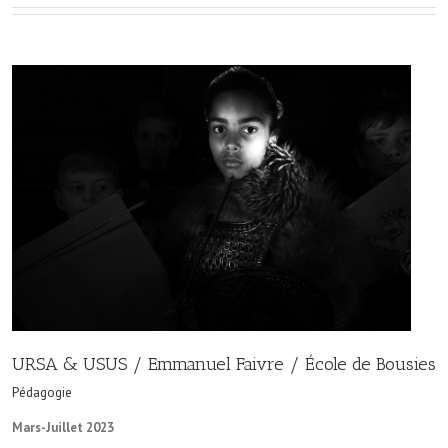
URSA & USUS / Emmanuel Faivre / École de Bousies
Pédagogie
Mars-Juillet 2023