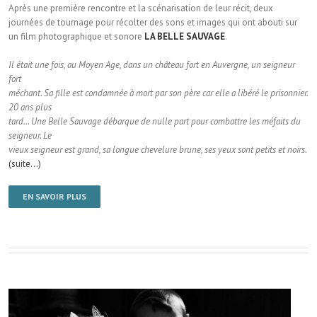
Après une première rencontre et la scénarisation de leur récit, deux
journées de tournage pour récolter des sons et images qui ont abouti sur
un film photographique et sonore
LA BELLE SAUVAGE
.
Il était une fois, au Moyen Age, dans un château fort en Auvergne, un seigneur
fort
méchant. Sa fille est condamnée à mort par son père car elle a libéré le prisonnier.
20 ans plus
tard… Une Belle Sauvage débarque de nulle part pour combattre les méfaits du
seigneur. Le
vieux seigneur est grand, sa longue chevelure brune, ses yeux sont petits et noirs.
(suite…)
EN SAVOIR PLUS