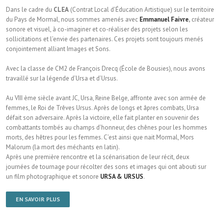
Dans le cadre du
CLEA
(Contrat Local d’Éducation Artistique) sur le territoire
du Pays de Mormal, nous sommes amenés avec
Emmanuel Faivre
,
créateur
sonore et visuel, à co-imaginer et co-réaliser des projets selon les
sollicitations et l’envie des partenaires. Ces projets sont toujours menés
conjointement alliant Images et Sons.
Avec la classe de CM2 de François Drecq (École de Bousies), nous avons
travaillé sur la légende d’Ursa et d’Ursus.
Au VIII ème siècle avant JC, Ursa, Reine Belge, affronte avec son armée de
femmes, le Roi de Trêves Ursus. Après de longs et âpres combats, Ursa
défait son adversaire. Après la victoire, elle fait planter en souvenir des
combattants tombés au champs d’honneur, des chênes pour les hommes
morts, des hêtres pour les femmes. C’est ainsi que nait Mormal, Mors
Malorum (la mort des méchants en latin).
Après une première rencontre et la scénarisation de leur récit, deux
journées de tournage pour récolter des sons et images qui ont abouti sur
un film photographique et sonore
URSA & URSUS
.
EN SAVOIR PLUS