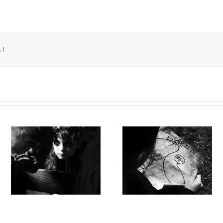
 !
UNE MYSTÉRIEUSE CARTE
LA BELLE SAUVAGE /
e
/ Emmanuel Faivre / École
Emmanuel Faivre / Écol
Englefontaine
Houdain-Lez-Bavay