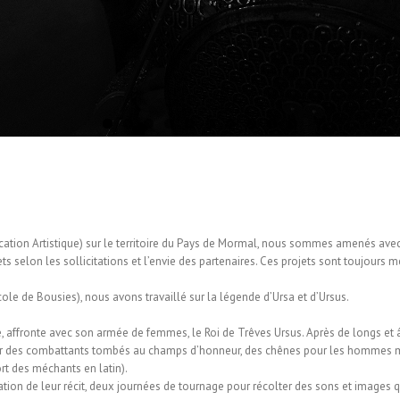
cation Artistique) sur le territoire du Pays de Mormal, nous sommes amenés ave
jets selon les sollicitations et l’envie des partenaires. Ces projets sont toujour
le de Bousies), nous avons travaillé sur la légende d’Ursa et d’Ursus.
ge, affronte avec son armée de femmes, le Roi de Trêves Ursus. Après de longs et 
venir des combattants tombés au champs d’honneur, des chênes pour les hommes m
t des méchants en latin).
ation de leur récit, deux journées de tournage pour récolter des sons et images q