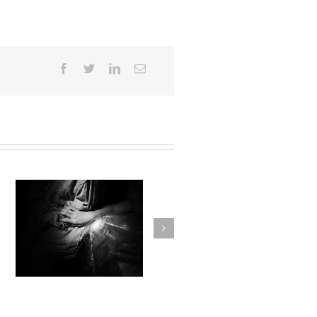
ARTHUR & MERLIN
e
L’ENCHANTEUR / Emmanuel
Faivre / École de Maroilles