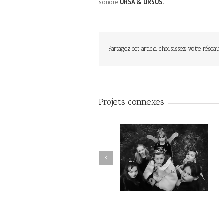
sonore
URSA & URSUS
.
Partagez cet article, choisissez votre réseau
Projets connexes
LA FLEUR DE CRISTAL /
L’ARBRE DES TROLLS /
Emmanuel Faivre / École de
Emmanuel Faivre / Écol
Villereau
d’Englefontaire