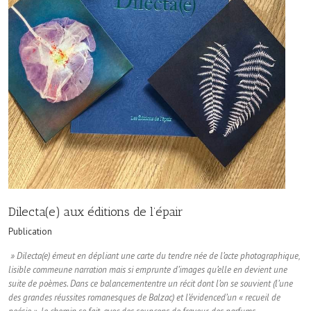
Dilecta(e) aux éditions de l’épair
Publication
» Dilecta(e) émeut en dépliant une carte du tendre née de l’acte photographique,
lisible comme
une narration mais si emprunte d’images qu’elle en devient une
suite de poèmes. Dans ce balancement
entre un récit dont l’on se souvient (l’une
des grandes réussites romanesques de Balzac) et l’évidence
d’un « recueil de