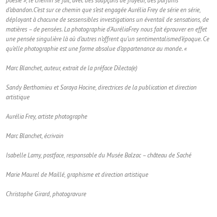
poésie », le chemin se fait, avec des soupçons de frayeur, des parfums
d’abandon.
C’est sur ce chemin que s’est engagée Aurélia Frey de série en série,
déployant à chacune de ses
sensibles investigations un éventail de sensations, de
matières – de pensées. La photographie d’Aurélia
Frey nous fait éprouver en effet
une pensée singulière là où d’autres n’offrent qu’un sentimentalisme
d’époque. Ce
qu’elle photographie est une forme absolue d’appartenance au monde. «
Marc Blanchet, auteur, extrait de la préface Dilecta(e)
Sandy Berthomieu et Soraya Hocine, directrices de la publication et direction
artistique
Aurélia Frey, artiste photographe
Marc Blanchet, écrivain
Isabelle Lamy, postface, responsable du Musée Balzac – château de Saché
Marie Maurel de Maillé, graphisme et direction artistique
Christophe Girard, photogravure