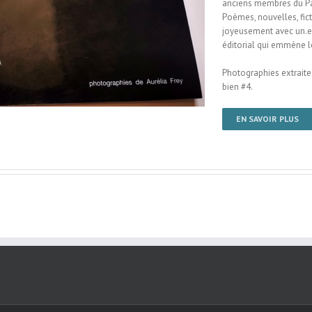
anciens membres du Par
Poèmes, nouvelles, fic
joyeusement avec un.e 
éditorial qui emmène l
Photographies extraite
bien #4.
EN SAVOIR PLUS