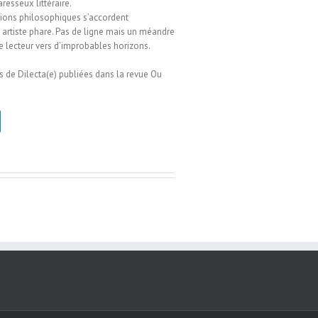
esseux littéraire.
tions philosophiques s’accordent
artiste phare. Pas de ligne mais un méandre
e lecteur vers d’improbables horizons.
s de Dilecta(e) publiées dans la revue Ou