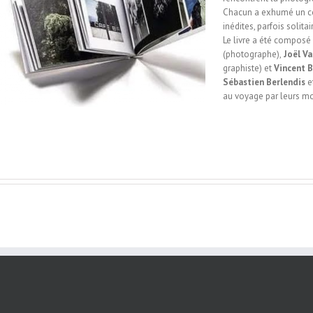
Chacun a exhumé un co
inédites, parfois solita
Le livre a été composé
(photographe),
Joël V
graphiste) et
Vincent 
Sébastien Berlendis
e
au voyage par leurs mo