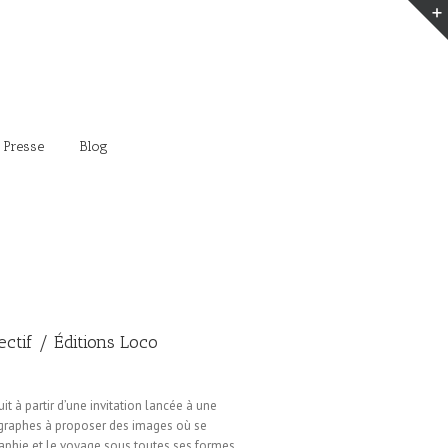
 Presse
Blog
lectif / Éditions Loco
ruit à partir d’une invitation lancée à une
graphes à proposer des images où se
aphie et le voyage sous toutes ses formes.