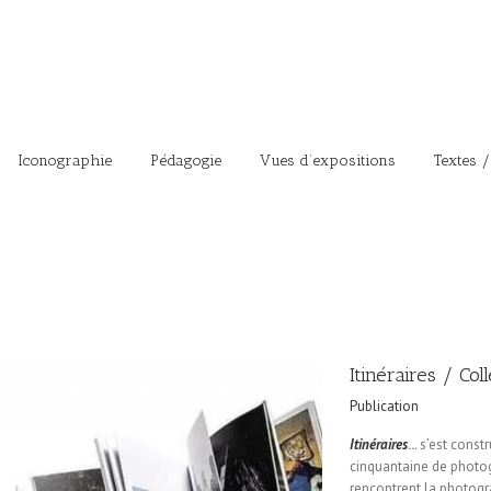
Iconographie
Pédagogie
Vues d’expositions
Textes /
Itinéraires / Col
Publication
Itinéraires
..
. s’est const
cinquantaine de photo
rencontrent la photogr