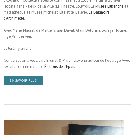
Exposition Collective sous le commissariat d’Élodie Martin & Soraya
Hocine dans 7 lieux de la ville (Le Théâtre, L’ouvroir, Le
Musée Labenche
, la
Médiathèque, le Musée Michelet, La Petite Galerie,
La Baignoire
d’Archimède
.
Avec Marie Maurel. de Maillé, Vivian Daval, Alain Delorme, Soraya Hocine,
Inge Van der ven.
et Jérémy Guéné
Conversation avec David Brunel & Vivien Lloveria autour de l’ouvrage Avec
les cils comme rideaux.
Éditions de l’Épair
.
EN SAVOIR PLUS