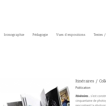
Iconographie
Pédagogie
Vues d’expositions
Textes /
Itinéraires / Col
Publication
Itinéraires
..
. s’est const
cinquantaine de photo
rencontrent la photogr