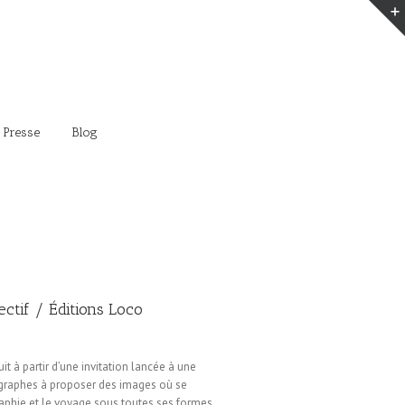
 Presse
Blog
lectif / Éditions Loco
ruit à partir d’une invitation lancée à une
graphes à proposer des images où se
aphie et le voyage sous toutes ses formes.