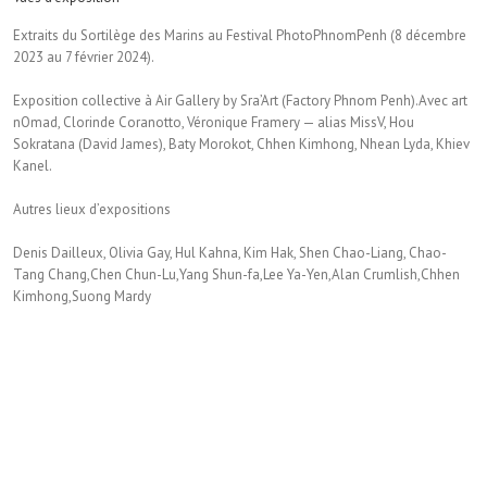
Extraits du Sortilège des Marins au Festival PhotoPhnomPenh (
8 décembre
2023 au 7 février 2024).
Exposition collective à Air Gallery by Sra’Art (Factory Phnom Penh).
Avec
art
nOmad
,
Clorinde Coranotto, Véronique Framery — alias MissV, Hou
Sokratana (David James), Baty Morokot, Chhen Kimhong, Nhean Lyda, Khiev
Kanel.
Autres lieux d’expositions
Denis Dailleux, Olivia Gay, Hul Kahna, Kim Hak, Shen Chao-Liang, Chao-
Tang Chang,Chen Chun-Lu,Yang Shun-fa,Lee Ya-Yen,Alan Crumlish,Chhen
Kimhong,Suong Mardy