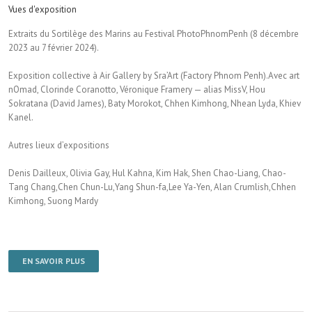
Vues d'exposition
Extraits du Sortilège des Marins au Festival PhotoPhnomPenh (8 décembre
2023 au 7 février 2024).
Exposition collective à Air Gallery by Sra’Art (Factory Phnom Penh).Avec art
nOmad, Clorinde Coranotto, Véronique Framery — alias MissV, Hou
Sokratana (David James), Baty Morokot, Chhen Kimhong, Nhean Lyda, Khiev
Kanel.
Autres lieux d’expositions
Denis Dailleux, Olivia Gay, Hul Kahna, Kim Hak, Shen Chao-Liang, Chao-
Tang Chang,Chen Chun-Lu,Yang Shun-fa,Lee Ya-Yen, Alan Crumlish,Chhen
Kimhong, Suong Mardy
EN SAVOIR PLUS