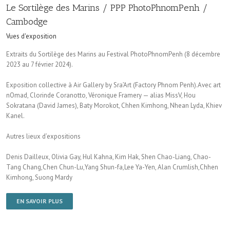
Le Sortilège des Marins / PPP PhotoPhnomPenh /
Cambodge
Vues d'exposition
Extraits du Sortilège des Marins au Festival PhotoPhnomPenh (8 décembre
2023 au 7 février 2024).
Exposition collective à Air Gallery by Sra’Art (Factory Phnom Penh).Avec art
nOmad, Clorinde Coranotto, Véronique Framery — alias MissV, Hou
Sokratana (David James), Baty Morokot, Chhen Kimhong, Nhean Lyda, Khiev
Kanel.
Autres lieux d’expositions
Denis Dailleux, Olivia Gay, Hul Kahna, Kim Hak, Shen Chao-Liang, Chao-
Tang Chang,Chen Chun-Lu,Yang Shun-fa,Lee Ya-Yen, Alan Crumlish,Chhen
Kimhong, Suong Mardy
EN SAVOIR PLUS