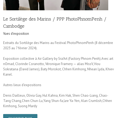
Le Sortilège des Marins / PPP PhotoPhnomPenh /
Cambodge
Vues d'exposition
Extraits du Sortilège des Marins au Festival PhotoPhnomPenh (8 décembre
2023 au 7 février 2024).
Exposition collective à Air Gallery by Sra’Art (Factory Phnom Penh).Avec art
nOmad, Clorinde Coranotto, Véronique Framery — alias MissV, Hou
Sokratana (David James), Baty Morokot, Chhen Kimhong, Nhean Lyda, Khiev
Kanel.
Autres lieux d’expositions
Denis Dailleux, Olivia Gay, Hul Kahna, Kim Hak, Shen Chao-Liang, Chao-
Tang Chang,Chen Chun-Lu,Yang Shun-fa,Lee Ya-Yen, Alan Crumlish,Chhen
Kimhong, Suong Mardy