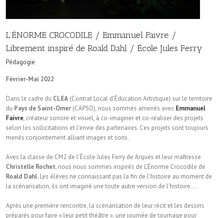
L’ÉNORME CROCODILE / Emmanuel Faivre /
Librement inspiré de Roald Dahl / École Jules Ferry
Pédagogie
Février-Mai 2022
Dans le cadre du
CLEA
(Contrat Local d’Éducation Artistique) sur le territoire
du
Pays de Saint-Omer
(CAPSO), nous sommes amenés avec
Emmanuel
Faivre
, créateur sonore et visuel, à co-imaginer et co-réaliser des projets
selon les sollicitations et l’envie des partenaires. Ces projets sont toujours
menés conjointement alliant images et sons.
Avec la classe de CM2 de l’École Jules Ferry de Arques et leur maîtresse
Christelle Rochet
, nous nous sommes inspirés de L’Énorme Crocodile de
Roald Dahl.
Les élèves ne connaissant pas la fin de l’histoire au moment de
la scénarisation, ils ont imaginé une toute autre version de l’histoire….
Après une première rencontre, la scénarisation de leur récit et les dessins
préparés pour faire « leur petit théâtre », une journée de tournage pour