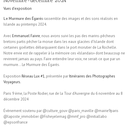
Novembre-décembre 2024
Vues d'exposition
Le Murmure des Égarés
rassemble des images et des sons réalisés en
Islande au printemps 2024.
Avec
Emmanuel Faivre
, nous avons suivi les pas des marins-pêcheurs
bretons partis pêcher la morue dans les eaux glacées d’Islande dont
certaines goélettes débarquaient dans le port morutier de La Rochelle.
Notre envie est de rappeler à la mémoire ces «Islandais» dont beaucoup ne
revinrent jamais au pays. Faire entendre leur voix, ne serait-ce que par un
murmure… Le Murmure des Égarés.
Exposition
Réseau Lux #1
, présentée par
Itinéraires des Photographes
Voyageurs.
Paris 9 ème, la Poste Rodier, rue de la Tour d’Auvergne du 6 novembre au 8
décembre 2024
Évènement soutenu par @culture_gouv @paris_maville @mairie9paris
@laposte_immobilier @Fisheyelemag @mmf_pro @initiallabo
@epsonfrance