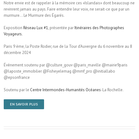
Notre envie est de rappeler à la mémoire ces «Islandais» dont beaucoup ne
revinrent jamais au pays. Faire entendre leur voix, ne serait-ce que par un
murmure… Le Murmure des Égarés.
Exposition
Réseau Lux #1
, présentée par
Itinéraires des Photographes
Voyageurs.
Paris 9 ème, la Poste Rodier, rue de la Tour d’Auvergne du 6 novembre au 8
décembre 2024
Évènement soutenu par @culture_gouv @paris_maville @mairie9paris
@laposte_immobilier @Fisheyelemag @mmf_pro @initiallabo
@epsonfrance
Soutenu par le
Centre Intermondes-Humanités Océanes
-La Rochelle.
EN SAVOIR PLUS