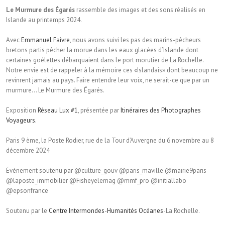
Le Murmure des Égarés
rassemble des images et des sons réalisés en
Islande au printemps 2024.
Avec
Emmanuel Faivre
, nous avons suivi les pas des marins-pêcheurs
bretons partis pêcher la morue dans les eaux glacées d’Islande dont
certaines goélettes débarquaient dans le port morutier de La Rochelle.
Notre envie est de rappeler à la mémoire ces «Islandais» dont beaucoup ne
revinrent jamais au pays. Faire entendre leur voix, ne serait-ce que par un
murmure… Le Murmure des Égarés.
Exposition
Réseau Lux #1
, présentée par
Itinéraires des Photographes
Voyageurs.
Paris 9 ème, la Poste Rodier, rue de la Tour d’Auvergne du 6 novembre au 8
décembre 2024
Évènement soutenu par @culture_gouv @paris_maville @mairie9paris
@laposte_immobilier @Fisheyelemag @mmf_pro @initiallabo
@epsonfrance
Soutenu par le
Centre Intermondes-Humanités Océanes
-La Rochelle.