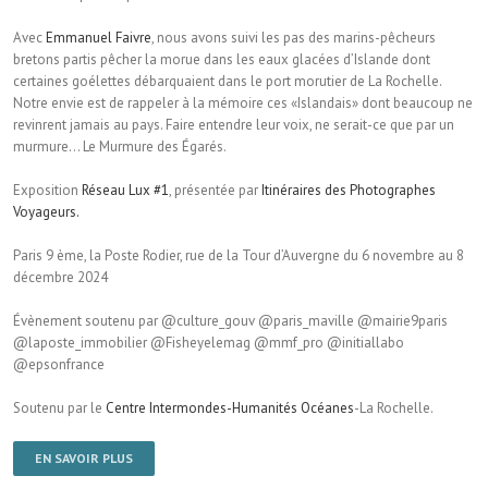
Avec
Emmanuel Faivre
, nous avons suivi les pas des marins-pêcheurs
bretons partis pêcher la morue dans les eaux glacées d’Islande dont
certaines goélettes débarquaient dans le port morutier de La Rochelle.
Notre envie est de rappeler à la mémoire ces «Islandais» dont beaucoup ne
revinrent jamais au pays. Faire entendre leur voix, ne serait-ce que par un
murmure… Le Murmure des Égarés.
Exposition
Réseau Lux #1
, présentée par
Itinéraires des Photographes
Voyageurs.
Paris 9 ème, la Poste Rodier, rue de la Tour d’Auvergne du 6 novembre au 8
décembre 2024
Évènement soutenu par @culture_gouv @paris_maville @mairie9paris
@laposte_immobilier @Fisheyelemag @mmf_pro @initiallabo
@epsonfrance
Soutenu par le
Centre Intermondes-Humanités Océanes
-La Rochelle.
EN SAVOIR PLUS