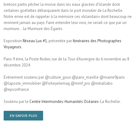
bretons partis pêcher la morue dans les eaux glacées d’Islande dont
certaines goélettes débarquaient dans le port morutier de La Rochelle.
Notre envie est de rappeler à la mémoire ces «Islandais» dont beaucoup ne
revinrent jamais au pays. Faire entendre leur voix, ne serait-ce que par un
murmure… Le Murmure des Égarés.
Exposition
Réseau Lux #1
, présentée par
Itinéraires des Photographes
Voyageurs.
Paris 9 ème, la Poste Rodier, rue de la Tour d’Auvergne du 6 novembre au 8
décembre 2024
Évènement soutenu par @culture_gouv @paris_maville @mairie9paris
@laposte_immobilier @Fisheyelemag @mmf_pro @initiallabo
@epsonfrance
Soutenu par le
Centre Intermondes-Humanités Océanes
-La Rochelle.
EN SAVOIR PLUS