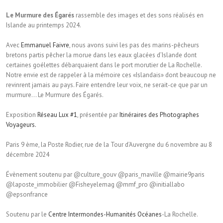
Le Murmure des Égarés
rassemble des images et des sons réalisés en
Islande au printemps 2024.
Avec
Emmanuel Faivre
, nous avons suivi les pas des marins-pêcheurs
bretons partis pêcher la morue dans les eaux glacées d’Islande dont
certaines goélettes débarquaient dans le port morutier de La Rochelle.
Notre envie est de rappeler à la mémoire ces «Islandais» dont beaucoup ne
revinrent jamais au pays. Faire entendre leur voix, ne serait-ce que par un
murmure… Le Murmure des Égarés.
Exposition
Réseau Lux #1
, présentée par
Itinéraires des Photographes
Voyageurs.
Paris 9 ème, la Poste Rodier, rue de la Tour d’Auvergne du 6 novembre au 8
décembre 2024
Évènement soutenu par @culture_gouv @paris_maville @mairie9paris
@laposte_immobilier @Fisheyelemag @mmf_pro @initiallabo
@epsonfrance
Soutenu par le
Centre Intermondes-Humanités Océanes
-La Rochelle.