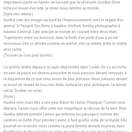
importance partie en fumée, ne laissant que la nécessité. L’ombre d’une
richesse inouïe d’un vide. Le réveil nous ramène au monde.
(Sans rien retenir.)
Aurélia crée des images au bord de l’évanouissement avec le regard d’un
animal. Si Yasujirô Ozu ﬁlme à hauteur d’enfant, Aurélia photographie à
hauteur d’animal. L’œil anticipe le monde en courant entre deux états.
Trajectoires entre les buissons, dans la forêt, d’un point d’eau à un nid
mousseux. Elle se dérobe comme un animal, elle se retient, entre le visible
et le caché.
(Trouver un coin pour dormir.)
Ce qu’elle révèle dépasse le sujet, déjà tombé dans l’oubli. On s’y accroche
en vain. Le passé est devenu poussière et nous passons devant, renvoyés à
la disparition de ce que nous avons de plus précieux. Nous passons devant
la vision en strates de tous nos états, surtout les plus archaïques. Le tunnel
est là. Tomber ou voler.
(Voler.)
Aurélia vole, mais elle a une peur bleue de l’avion. Pourquoi ? L’avion nous
déplace. L’avion nous offre cette vue magniﬁque au dessus de la terre. Mais
Aurélia déteste prendre l’avion, qui enferme les passagers comme des
sardines en boîte. Pour prendre l’avion, il faut qu’elle sorte de la réalité. Elle
pourrait en revanche voler comme la jeune femme devient moineau dans
Bird People de Pascale Ferran, entre discrétion et la sensation d’être oiseau