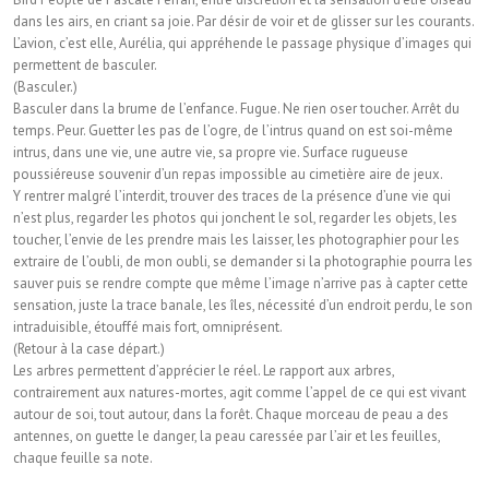
dans les airs, en criant sa joie. Par désir de voir et de glisser sur les courants.
L’avion, c’est elle, Aurélia, qui appréhende le passage physique d’images qui
permettent de basculer.
(Basculer.)
Basculer dans la brume de l’enfance. Fugue. Ne rien oser toucher. Arrêt du
temps. Peur. Guetter les pas de l’ogre, de l’intrus quand on est soi-même
intrus, dans une vie, une autre vie, sa propre vie. Surface rugueuse
poussiéreuse souvenir d’un repas impossible au cimetière aire de jeux.
Y rentrer malgré l’interdit, trouver des traces de la présence d’une vie qui
n’est plus, regarder les photos qui jonchent le sol, regarder les objets, les
toucher, l’envie de les prendre mais les laisser, les photographier pour les
extraire de l’oubli, de mon oubli, se demander si la photographie pourra les
sauver puis se rendre compte que même l’image n’arrive pas à capter cette
sensation, juste la trace banale, les îles, nécessité d’un endroit perdu, le son
intraduisible, étouffé mais fort, omniprésent.
(Retour à la case départ.)
Les arbres permettent d’apprécier le réel. Le rapport aux arbres,
contrairement aux natures-mortes, agit comme l’appel de ce qui est vivant
autour de soi, tout autour, dans la forêt. Chaque morceau de peau a des
antennes, on guette le danger, la peau caressée par l’air et les feuilles,
chaque feuille sa note.