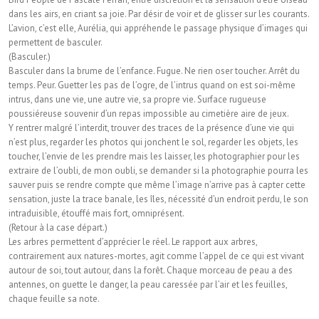
dans les airs, en criant sa joie. Par désir de voir et de glisser sur les courants.
L’avion, c’est elle, Aurélia, qui appréhende le passage physique d’images qui
permettent de basculer.
(Basculer.)
Basculer dans la brume de l’enfance. Fugue. Ne rien oser toucher. Arrêt du
temps. Peur. Guetter les pas de l’ogre, de l’intrus quand on est soi-même
intrus, dans une vie, une autre vie, sa propre vie. Surface rugueuse
poussiéreuse souvenir d’un repas impossible au cimetière aire de jeux.
Y rentrer malgré l’interdit, trouver des traces de la présence d’une vie qui
n’est plus, regarder les photos qui jonchent le sol, regarder les objets, les
toucher, l’envie de les prendre mais les laisser, les photographier pour les
extraire de l’oubli, de mon oubli, se demander si la photographie pourra les
sauver puis se rendre compte que même l’image n’arrive pas à capter cette
sensation, juste la trace banale, les îles, nécessité d’un endroit perdu, le son
intraduisible, étouffé mais fort, omniprésent.
(Retour à la case départ.)
Les arbres permettent d’apprécier le réel. Le rapport aux arbres,
contrairement aux natures-mortes, agit comme l’appel de ce qui est vivant
autour de soi, tout autour, dans la forêt. Chaque morceau de peau a des
antennes, on guette le danger, la peau caressée par l’air et les feuilles,
chaque feuille sa note.