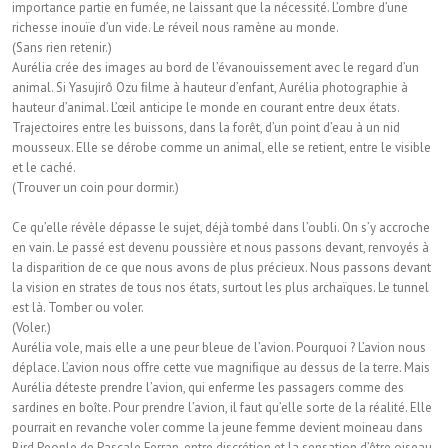
importance partie en fumée, ne laissant que la nécessité. L’ombre d’une
richesse inouïe d’un vide. Le réveil nous ramène au monde.
(Sans rien retenir.)
Aurélia crée des images au bord de l’évanouissement avec le regard d’un
animal. Si Yasujirô Ozu ﬁlme à hauteur d’enfant, Aurélia photographie à
hauteur d’animal. L’œil anticipe le monde en courant entre deux états.
Trajectoires entre les buissons, dans la forêt, d’un point d’eau à un nid
mousseux. Elle se dérobe comme un animal, elle se retient, entre le visible
et le caché.
(Trouver un coin pour dormir.)
Ce qu’elle révèle dépasse le sujet, déjà tombé dans l’oubli. On s’y accroche
en vain. Le passé est devenu poussière et nous passons devant, renvoyés à
la disparition de ce que nous avons de plus précieux. Nous passons devant
la vision en strates de tous nos états, surtout les plus archaïques. Le tunnel
est là. Tomber ou voler.
(Voler.)
Aurélia vole, mais elle a une peur bleue de l’avion. Pourquoi ? L’avion nous
déplace. L’avion nous offre cette vue magniﬁque au dessus de la terre. Mais
Aurélia déteste prendre l’avion, qui enferme les passagers comme des
sardines en boîte. Pour prendre l’avion, il faut qu’elle sorte de la réalité. Elle
pourrait en revanche voler comme la jeune femme devient moineau dans
Bird People de Pascale Ferran, entre discrétion et la sensation d’être oiseau