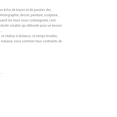
n écho de traces et de paroles des
otographie, dessin, peinture, sculpture,
uand les murs nous contraignent, c’est
a liberté volatile qui déborde pour un besoin
e…
se réalise à distance, ce temps trouble,
e malaise, nous sommes tous contraints de
t…