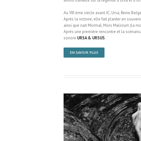
avons travaillé sur la légende d’Ursa et d’Ur
Au VIII ème siècle avant JC, Ursa, Reine Bel
Après la victoire, elle fait planter en sou
ainsi que nait Mormal, Mors Malorum (la mor
Après une première rencontre et la scénaris
sonore
URSA & URSUS
.
EN SAVOIR PLUS
 Miterrand / Therouanne