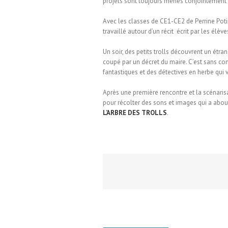
projets sont toujours menés conjointement 
Avec les classes de CE1-CE2 de Perrine Poti
travaillé autour d’un récit écrit par les élèves
Un soir, des petits trolls découvrent un étran
coupé par un décret du maire. C’est sans com
fantastiques et des détectives en herbe qui 
Après une première rencontre et la scénarisa
pour récolter des sons et images qui a abou
L’ARBRE DES TROLLS
.