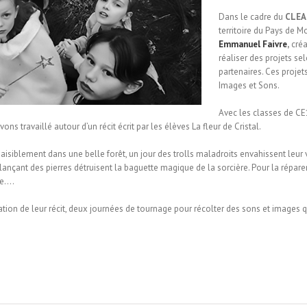
Dans le cadre du
CLEA
territoire du Pays de
Emmanuel Faivre
,
créa
réaliser des projets sel
partenaires. Ces proje
Images et Sons.
Avec les classes de C
ons travaillé autour d’un récit écrit par les élèves La fleur de Cristal.
t paisiblement dans une belle forêt, un jour des trolls maladroits envahissent leur 
 lançant des pierres détruisent la baguette magique de la sorcière. Pour la réparer,
re….
ation de leur récit, deux journées de tournage pour récolter des sons et images q