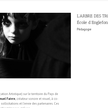
L’ARBRE DES TR
École d’Englefon
Pédagogie
tion Artistique) sur le territoire du Pays de
uel Faivre
,
créateur sonore et visuel, à co-
sollicitations et l’envie des partenaires. Ces