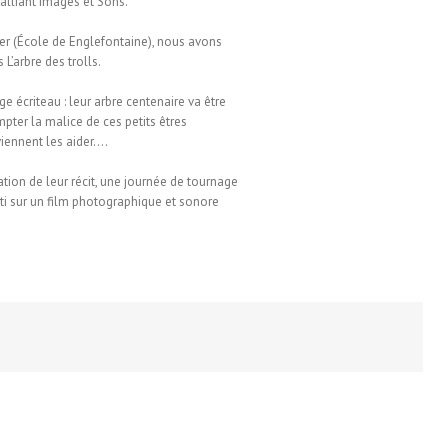
alliant Images et Sons.
er (École de Englefontaine), nous avons
 L’arbre des trolls.
ge écriteau : leur arbre centenaire va être
pter la malice de ces petits êtres
viennent les aider….
tion de leur récit, une journée de tournage
ti sur un film photographique et sonore