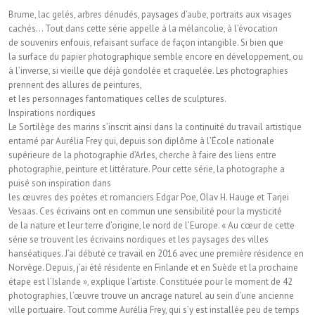
Brume, lac gelés, arbres dénudés, paysages d’aube, portraits aux visages
cachés… Tout dans cette série appelle à la mélancolie, à l’évocation
de souvenirs enfouis, refaisant surface de façon intangible. Si bien que
la surface du papier photographique semble encore en développement, ou
à l’inverse, si vieille que déjà gondolée et craquelée. Les photographies
prennent des allures de peintures,
et les personnages fantomatiques celles de sculptures.
Inspirations nordiques
Le Sortilège des marins s’inscrit ainsi dans la continuité du travail artistique
entamé par Aurélia Frey qui, depuis son diplôme à l’École nationale
supérieure de la photographie d’Arles, cherche à faire des liens entre
photographie, peinture et littérature. Pour cette série, la photographe a
puisé son inspiration dans
les œuvres des poètes et romanciers Edgar Poe, Olav H. Hauge et Tarjei
Vesaas. Ces écrivains ont en commun une sensibilité pour la mysticité
de la nature et leur terre d’origine, le nord de l’Europe. « Au cœur de cette
série se trouvent les écrivains nordiques et les paysages des villes
hanséatiques. J’ai débuté ce travail en 2016 avec une première résidence en
Norvège. Depuis, j’ai été résidente en Finlande et en Suède et la prochaine
étape est l’Islande », explique l’artiste. Constituée pour le moment de 42
photographies, l’œuvre trouve un ancrage naturel au sein d’une ancienne
ville portuaire. Tout comme Aurélia Frey, qui s’y est installée peu de temps