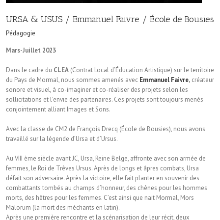
URSA & USUS / Emmanuel Faivre / École de Bousies
Pédagogie
Mars-Juillet 2023
Dans le cadre du
CLEA
(Contrat Local d’Éducation Artistique) sur le territoire
du Pays de Mormal, nous sommes amenés avec
Emmanuel Faivre
,
créateur
sonore et visuel, à co-imaginer et co-réaliser des projets selon les
sollicitations et l’envie des partenaires. Ces projets sont toujours menés
conjointement alliant Images et Sons.
Avec la classe de CM2 de François Drecq (École de Bousies), nous avons
travaillé sur la légende d’Ursa et d’Ursus.
Au VIII ème siècle avant JC, Ursa, Reine Belge, affronte avec son armée de
femmes, le Roi de Trêves Ursus. Après de longs et âpres combats, Ursa
défait son adversaire. Après la victoire, elle fait planter en souvenir des
combattants tombés au champs d’honneur, des chênes pour les hommes
morts, des hêtres pour les femmes. C’est ainsi que nait Mormal, Mors
Malorum (la mort des méchants en latin).
Après une première rencontre et la scénarisation de leur récit, deux