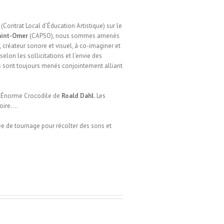
(Contrat Local d’Éducation Artistique) sur le
aint-Omer
(CAPSO), nous sommes amenés
, créateur sonore et visuel, à co-imaginer et
selon les sollicitations et l’envie des
ts sont toujours menés conjointement alliant
L’Énorme Crocodile de
Roald Dahl.
Les
toire….
rnée de tournage pour récolter des sons et