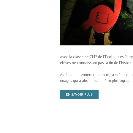
nspiré de Roald Dahl / École
Avec la classe de CM2 de l’École Jules Ferr
élèves ne connaissant pas la fin de l’histoi
Après une première rencontre, la scénarisatio
images qui a abouti sur un film photograph
EN SAVOIR PLUS