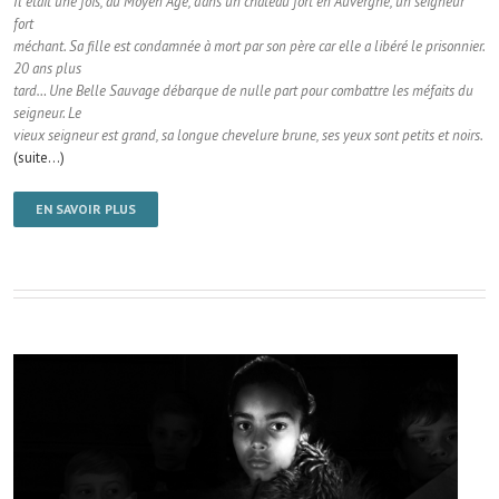
Il était une fois, au Moyen Age, dans un château fort en Auvergne, un seigneur
fort
méchant. Sa fille est condamnée à mort par son père car elle a libéré le prisonnier.
20 ans plus
tard… Une Belle Sauvage débarque de nulle part pour combattre les méfaits du
seigneur. Le
vieux seigneur est grand, sa longue chevelure brune, ses yeux sont petits et noirs.
(suite…)
EN SAVOIR PLUS