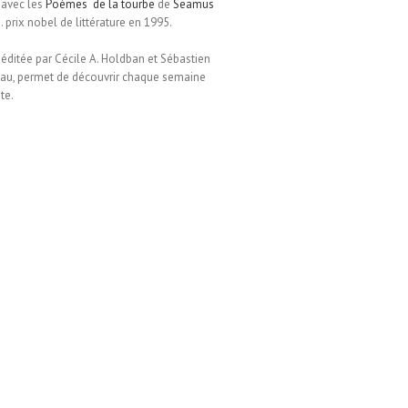
 avec les
Poèmes de la tourbe
de
Seamus
s. prix nobel de littérature en 1995.
éditée par Cécile A. Holdban et Sébastien
u, permet de découvrir chaque semaine
te.