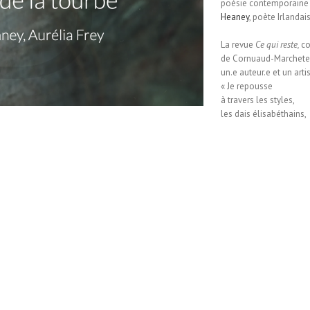
poésie contemporaine
Heaney
, poète Irlandai
La revue
Ce qui reste,
co
de Cornuaud-Marchetea
un.e auteur.e et un artis
«
Je repousse
à travers les styles,
les dais élisabéthains,