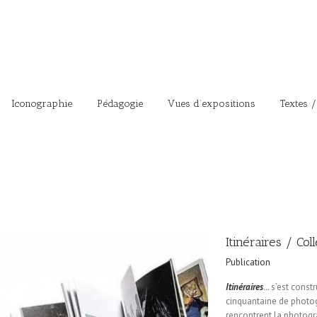
Iconographie
Pédagogie
Vues d’expositions
Textes /
Itinéraires / Col
Publication
Itinéraires
..
. s’est const
cinquantaine de photo
rencontrent la photogr