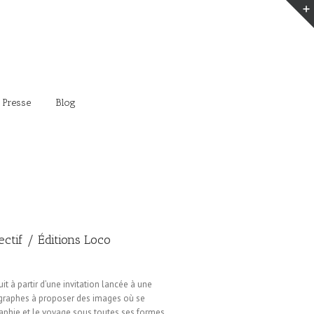
 Presse
Blog
lectif / Éditions Loco
ruit à partir d’une invitation lancée à une
graphes à proposer des images où se
aphie et le voyage sous toutes ses formes.