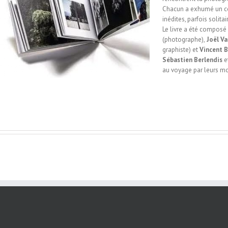
Chacun a exhumé un co
inédites, parfois solita
Le livre a été composé
(photographe),
Joël V
graphiste) et
Vincent 
Sébastien Berlendis
e
au voyage par leurs mo