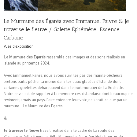
Le Murmure des Égarés avec Emmanuel Faivre & Je
traverse le fleuve / Galerie Éphémère-Essence
Carbone
Vues d'exposition
Le Murmure des Égarés
rassemble des images et des sons réalisés en
Islande au printemps 2024.
Avec Emmanuel Faivre, nous avons suivi les pas des marins-pêcheurs
bretons partis pêcher la morue dans les eaux glacées d’Islande dont
certaines goélettes débarquaient dans le port morutier de La Rochelle.
Notre envie est de rappeler à la mémoire ces «Islandais» dont beaucoup ne
revinrent jamais au pays. Faire entendre leur voix, ne serait-ce que par un
murmure… Le Murmure des Égarés.
&
Je traverse le fleuve
travail réalisé dans le cadre de La route des
Résidences, Villa Saigon et Villa Marguerite Duras (instituts français du