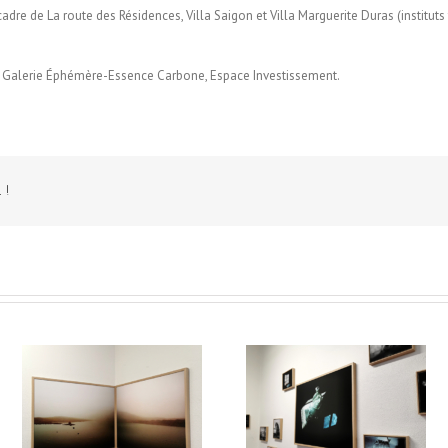
 cadre de La route des Résidences, Villa Saigon et Villa Marguerite Duras (instit
la Galerie Éphémère-Essence Carbone, Espace Investissement.
 !
/
Le Murmure des Égarés /
Le Murmure des Égarés 
es
Réseau Lux # 1 / Itinéraires
Réseau Lux # 1 / Itinérair
rs
des Photographes Voyageurs
des Photographes Voyageu
re
/ Paris Novembre-décembre
/ Paris Novembre-décemb