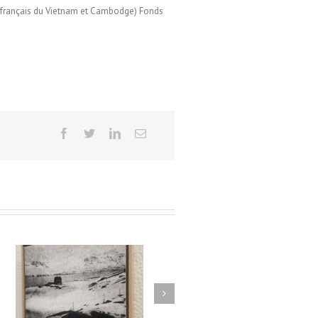
uts français du Vietnam et Cambodge) Fonds
/
es
Le Murmure des Égarés /
rs
Réseau Lux # 1 / Itinéraires
re