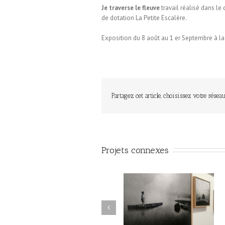
Je traverse le fleuve
travail réalisé dans le
de dotation La Petite Escalère.
Exposition du 8 août au 1 er Septembre à 
Partagez cet article, choisissez votre réseau
Projets connexes
Le Murmure des Égarés /
Le Murmure des Égarés 
Réseau Lux # 1 / Itinéraires
Réseau Lux # 1 / Itinérair
des Photographes Voyageurs
des Photographes Voyageu
/ Paris Novembre-décembre
/ Paris Novembre-décemb