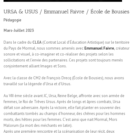
URSA & USUS / Emmanuel Faivre / École de Bousies
Pédagogie
Mars-Juillet 2023
Dans le cadre du
CLEA
(Contrat Local d’Éducation Artistique) sur le territoire
du Pays de Mormal, nous sommes amenés avec
Emmanuel Faivre
,
créateur
sonore et visuel, à co-imaginer et co-réaliser des projets selon les
sollicitations et l’envie des partenaires. Ces projets sont toujours menés
conjointement alliant Images et Sons.
Avec la classe de CM2 de François Drecq (École de Bousies), nous avons
travaillé sur la légende d’Ursa et d’Ursus.
Au VIII ème siècle avant JC, Ursa, Reine Belge, affronte avec son armée de
femmes, le Roi de Trêves Ursus. Après de longs et âpres combats, Ursa
défait son adversaire. Après la victoire, elle fait planter en souvenir des
combattants tombés au champs d’honneur, des chênes pour les hommes
morts, des hêtres pour les femmes. C’est ainsi que nait Mormal, Mors
Malorum (la mort des méchants en latin).
Après une première rencontre et la scénarisation de leur récit, deux