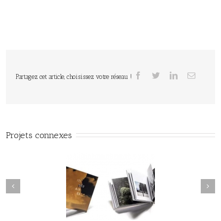
Partagez cet article, choisissez votre réseau !
Projets connexes
Seamus Heaney / Poèmes de
néraires / Collectif /
la tourbe / Revue Ce qui
Éditions Loco
reste