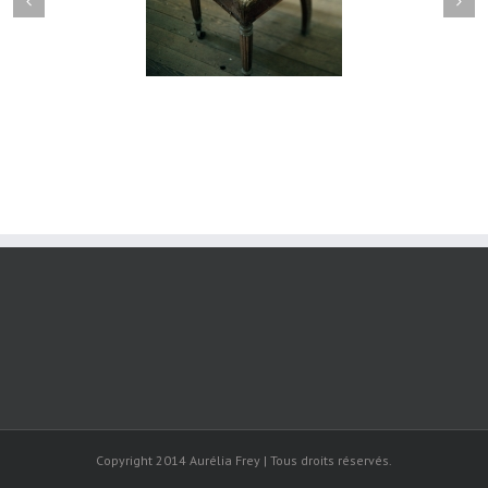
manderley#015
maderley#014
Copyright 2014 Aurélia Frey | Tous droits réservés.