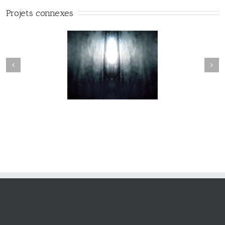
Projets connexes
Nevermore #010
Nevermore #009