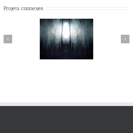
Projets connexes
Nevermore #010
Nevermore #009