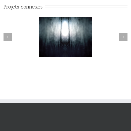
Projets connexes
Nevermore #010
Nevermore #009