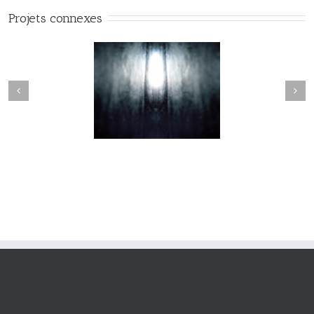
Projets connexes
Nevermore #010
Nevermore #009