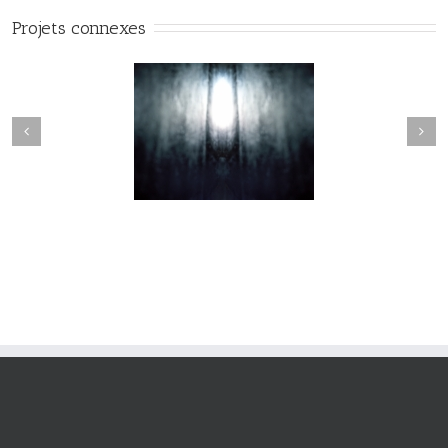
Projets connexes
Nevermore #010
Nevermore #009