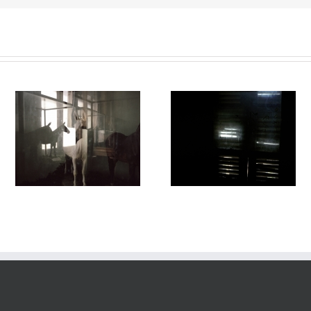
Passage #015
Passage #013