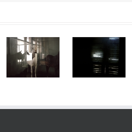
Passage #015
Passage #014