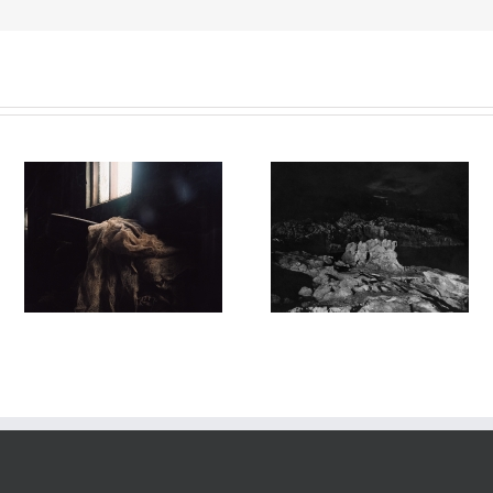
Sortilège #032
Sortilege #031