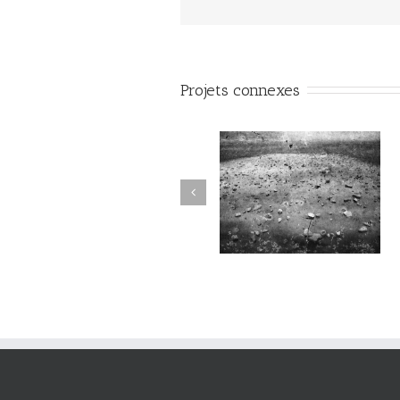
Projets connexes
Sortilège #034
Sortilège #033