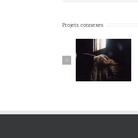
Projets connexes
Sortilège #033
Sortilège #032