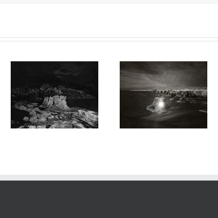
Sortilege #031
sortilege#030