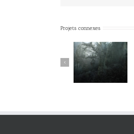
Projets connexes
Variations #015
Variations #017