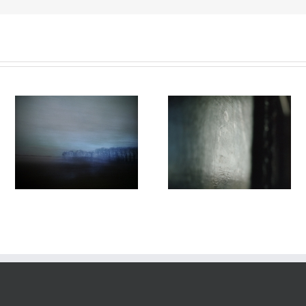
Variations #016
Variations #014