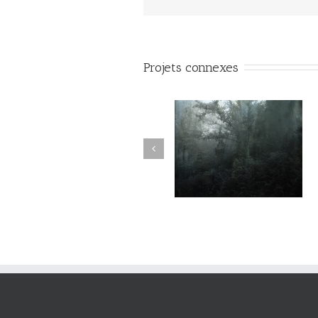
Projets connexes
Variations #015
Variations #017