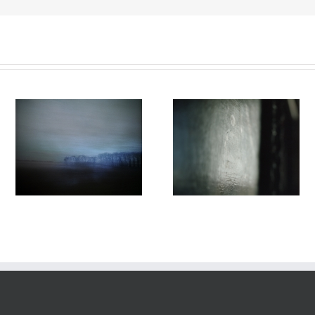
Variations #016
Variations #014