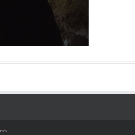
rvés.