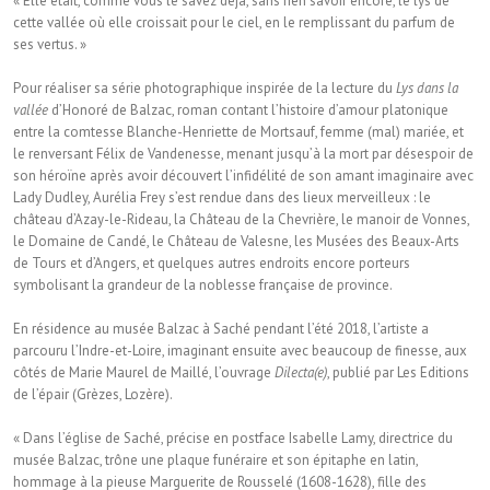
« Elle était, comme vous le savez déjà, sans rien savoir encore, le lys de
cette vallée où elle croissait pour le ciel, en le remplissant du parfum de
ses vertus. »
Pour réaliser sa série photographique inspirée de la lecture du
Lys dans la
vallée
d’Honoré de Balzac, roman contant l’histoire d’amour platonique
entre la comtesse Blanche-Henriette de Mortsauf, femme (mal) mariée, et
le renversant Félix de Vandenesse, menant jusqu’à la mort par désespoir de
son héroïne après avoir découvert l’infidélité de son amant imaginaire avec
Lady Dudley, Aurélia Frey s’est rendue dans des lieux merveilleux : le
château d’Azay-le-Rideau, la Château de la Chevrière, le manoir de Vonnes,
le Domaine de Candé, le Château de Valesne, les Musées des Beaux-Arts
de Tours et d’Angers, et quelques autres endroits encore porteurs
symbolisant la grandeur de la noblesse française de province.
En résidence au musée Balzac à Saché pendant l’été 2018, l’artiste a
parcouru l’Indre-et-Loire, imaginant ensuite avec beaucoup de finesse, aux
côtés de Marie Maurel de Maillé, l’ouvrage
Dilecta(e)
, publié par Les Editions
de l’épair (Grèzes, Lozère).
« Dans l’église de Saché, précise en postface Isabelle Lamy, directrice du
musée Balzac, trône une plaque funéraire et son épitaphe en latin,
hommage à la pieuse Marguerite de Rousselé (1608-1628), fille des