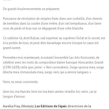
De grands bouleversements se préparent.
Puissance de révolution de simples fruits dans une corbeille, d’un chemin
de trembles dans la courbe d’une rivière, d’un ciel tempétueux, d’un lierre
rose, de pieds et bras nus se dégageant d’une robe blanche.
Ce sublime-là, dont Balzac sait exprimer au suprême l’éclat et le secret, est
à la portée de tous, et peut-être davantage encore lorsque le cœur est
grand ouvert.
Permettez-moi maintenant, écoutant l’ensemble Les Arts florissants, de
célébrer avec les mots du compositeur italien baroque Alessandro Grandi
(1590-1630) celle que j’aime : « Veni coronaberis. Surge sponsa mea, surge
dilecta mea, immaculata mea, surge, veni, qui a amore langueo. »
Viens, tu seras couronnée.
Lève-toi, ma fiancée, lève-toi ma bien-aimée, réveille-toi, viens, car je
languis d’amour.
Aurélia Frey,
Dilecta(e)
,
Les Editions de l’épair
, directrices de la