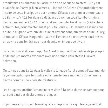
propriétaires du château de Saché, morte en odeur de sainteté. Elle y est
qualifiée de
Dilecta
(« bien-aimée »). Honoré de Balzac s’est probablement
inspiré de cette inscription pour nommer
Dilectae
son premier amour, Laure
de Berny (1777-1836), dans sa dédicace au roman Louis Lambert, mûri à
Saché pendant l’été 1832 : Et nunc et semper dilectae dicatum (« A la chère
entre toutes, pour maintenant et pour toujours »). Or, Henriette est sans nul
doute le filigrane vertueux de Laure et devient donc, aux yeux d’Aurélia Frey,
la nouvelle
Dilecta
. Marguerite, Laure et Henriette se retrouvent ainsi mises
en abyme dans le récit que nous dévoile en images ce livre. »
Livre d’amour et d’hommage,
Dilecta
est composé d’un herbier, de paysages
et de natures mortes évoquant avec une grande délicatesse l’univers
balzacien.
On sait que dans
Le Lys dans la vallée
le langage floral permet d’exprimer de
façon métaphorique le trouble et l’intensité des sentiments d’une femme
décrite comme une « céleste créature ».
Les bouquets qu’offre l’amant inaccessible à la belle dame se pâmant pour
lui sont ainsi des déclarations érotiques.
Imprimées en plus petit format que les pages du livre qui les reçoivent, et