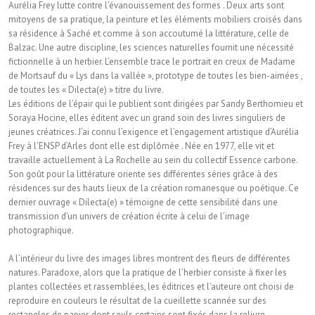
Aurélia Frey lutte contre l’évanouissement des formes . Deux arts sont
mitoyens de sa pratique, la peinture et les éléments mobiliers croisés dans
sa résidence à Saché et comme à son accoutumé la littérature, celle de
Balzac. Une autre discipline, les sciences naturelles fournit une nécessité
fictionnelle à un herbier. L’ensemble trace le portrait en creux de Madame
de Mortsauf du « Lys dans la vallée », prototype de toutes les bien-aimées ,
de toutes les « Dilecta(e) » titre du livre.
Les éditions de l’épair qui le publient sont dirigées par Sandy Berthomieu et
Soraya Hocine, elles éditent avec un grand soin des livres singuliers de
jeunes créatrices. J’ai connu l’exigence et l’engagement artistique d’Aurélia
Frey à l’ENSP d’Arles dont elle est diplômée . Née en 1977, elle vit et
travaille actuellement à La Rochelle au sein du collectif Essence carbone.
Son goût pour la littérature oriente ses différentes séries grâce à des
résidences sur des hauts lieux de la création romanesque ou poétique. Ce
dernier ouvrage « Dilecta(e) » témoigne de cette sensibilité dans une
transmission d’un univers de création écrite à celui de l’image
photographique.
A l’intérieur du livre des images libres montrent des fleurs de différentes
natures. Paradoxe, alors que la pratique de l’herbier consiste à fixer les
plantes collectées et rassemblées, les éditrices et l’auteure ont choisi de
reproduire en couleurs le résultat de la cueillette scannée sur des
rectangles de papier, dont seuls certains sont fixés dans la reliure.