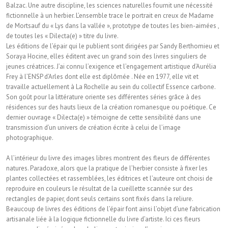
Balzac. Une autre discipline, les sciences naturelles fournit une nécessité
fictionnelle à un herbier. L’ensemble trace le portrait en creux de Madame
de Mortsauf du « Lys dans la vallée », prototype de toutes les bien-aimées ,
de toutes les « Dilecta(e) » titre du livre.
Les éditions de l’épair qui le publient sont dirigées par Sandy Berthomieu et
Soraya Hocine, elles éditent avec un grand soin des livres singuliers de
jeunes créatrices. J’ai connu l’exigence et l’engagement artistique d’Aurélia
Frey à l’ENSP d’Arles dont elle est diplômée . Née en 1977, elle vit et
travaille actuellement à La Rochelle au sein du collectif Essence carbone.
Son goût pour la littérature oriente ses différentes séries grâce à des
résidences sur des hauts lieux de la création romanesque ou poétique. Ce
dernier ouvrage « Dilecta(e) » témoigne de cette sensibilité dans une
transmission d’un univers de création écrite à celui de l’image
photographique.
A l’intérieur du livre des images libres montrent des fleurs de différentes
natures. Paradoxe, alors que la pratique de l’herbier consiste à fixer les
plantes collectées et rassemblées, les éditrices et l’auteure ont choisi de
reproduire en couleurs le résultat de la cueillette scannée sur des
rectangles de papier, dont seuls certains sont fixés dans la reliure.
Beaucoup de livres des éditions de l’épair font ainsi l’objet d’une fabrication
artisanale liée à la logique fictionnelle du livre d’artiste. Ici ces fleurs