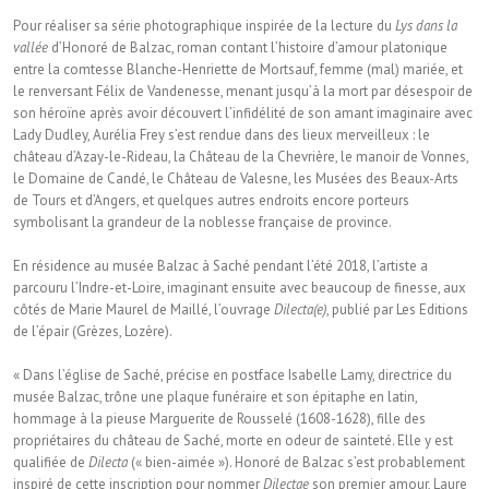
Pour réaliser sa série photographique inspirée de la lecture du
Lys dans la
vallée
d’Honoré de Balzac, roman contant l’histoire d’amour platonique
entre la comtesse Blanche-Henriette de Mortsauf, femme (mal) mariée, et
le renversant Félix de Vandenesse, menant jusqu’à la mort par désespoir de
son héroïne après avoir découvert l’infidélité de son amant imaginaire avec
Lady Dudley, Aurélia Frey s’est rendue dans des lieux merveilleux : le
château d’Azay-le-Rideau, la Château de la Chevrière, le manoir de Vonnes,
le Domaine de Candé, le Château de Valesne, les Musées des Beaux-Arts
de Tours et d’Angers, et quelques autres endroits encore porteurs
symbolisant la grandeur de la noblesse française de province.
En résidence au musée Balzac à Saché pendant l’été 2018, l’artiste a
parcouru l’Indre-et-Loire, imaginant ensuite avec beaucoup de finesse, aux
côtés de Marie Maurel de Maillé, l’ouvrage
Dilecta(e)
, publié par Les Editions
de l’épair (Grèzes, Lozère).
« Dans l’église de Saché, précise en postface Isabelle Lamy, directrice du
musée Balzac, trône une plaque funéraire et son épitaphe en latin,
hommage à la pieuse Marguerite de Rousselé (1608-1628), fille des
propriétaires du château de Saché, morte en odeur de sainteté. Elle y est
qualifiée de
Dilecta
(« bien-aimée »). Honoré de Balzac s’est probablement
inspiré de cette inscription pour nommer
Dilectae
son premier amour, Laure