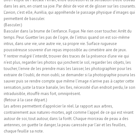
dans les airs, en criant sa joie. Par désir de voir et de glisser sur les courants.
L’avion, c’est elle, Aurélia, qui appréhende le passage physique d’images qui
permettent de basculer.
(Basculer.)
Basculer dans la brume de l’enfance. Fugue. Ne rien oser toucher. Arrêt du
temps. Peur. Guetter les pas de l’ogre, de l’intrus quand on est soi-même
intrus, dans une vie, une autre vie, sa propre vie. Surface rugueuse
poussiéreuse souvenir d’un repas impossible au cimetière aire de jeux.
Y rentrer malgré l’interdit, trouver des traces de la présence d’une vie qui
n’est plus, regarder les photos qui jonchent le sol, regarder les objets, les
toucher, l’envie de les prendre mais les laisser, les photographier pour les
extraire de l’oubli, de mon oubli, se demander si la photographie pourra les
sauver puis se rendre compte que même l’image n’arrive pas à capter cette
sensation, juste la trace banale, les îles, nécessité d’un endroit perdu, le son
intraduisible, étouffé mais fort, omniprésent.
(Retour à la case départ.)
Les arbres permettent d’apprécier le réel. Le rapport aux arbres,
contrairement aux natures-mortes, agit comme l’appel de ce qui est vivant
autour de soi, tout autour, dans la forêt. Chaque morceau de peau a des
antennes, on guette le danger, la peau caressée par l’air et les feuilles,
chaque feuille sa note.