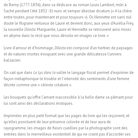
de Berny (1777-1836), dans sa dédicace au roman Louis Lambert, mûri à
Saché pendant l’été 1832 : Et nunc et semper dilectae dicatum (« A la chère
entre toutes, pour maintenant et pour toujours »). Or, Henriette est sans nul
doute le filigrane vertueux de Laure et devient donc, aux yeux d’Aurélia Frey,
la nouvelle
Dilecta
. Marguerite, Laure et Henriette se retrouvent ainsi mises
en abyme dans le récit que nous dévoile en images ce livre. »
Livre d’amour et d’hommage,
Dilecta
est composé d’un herbier, de paysages
et de natures mortes évoquant avec une grande délicatesse l’univers
balzacien.
On sait que dans
Le Lys dans la vallée
le langage floral permet d’exprimer de
façon métaphorique le trouble et l’intensité des sentiments d’une femme
décrite comme une « céleste créature ».
Les bouquets qu’offre l’amant inaccessible à la belle dame se pâmant pour
lui sont ainsi des déclarations érotiques.
Imprimées en plus petit format que les pages du livre qui les reçoivent, et
qu’elles ponctuent de leur présence colorée et de leur aura de
rayogramme, les images de fleurs cueillies par la photographe sont des
entrées dans le merveilleux existentiel de qui ne craint pas d’accorder ses