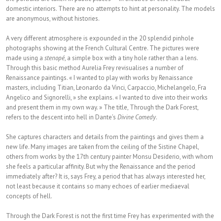
domestic interiors. There are no attempts to hint at personality. The models
are anonymous, without histories.
A very different atmosphere is expounded in the 20 splendid pinhole
photographs showing at the French Cultural Centre. The pictures were
made using a
stenopé
, a simple box with a tiny hole rather than a lens.
Through this basic method Aurelia Frey revisualises a number of
Renaissance paintings. « I wanted to play with works by Renaissance
masters, including Titian, Leonardo da Vinci, Carpaccio, Michelangelo, Fra
Angelico and Signorelli, » she explains. « I wanted to dive into their works
and present them in my own way. » The title, Through the Dark Forest,
refers to the descent into hell in Dante’s
Divine Comedy
.
She captures characters and details from the paintings and gives them a
new life. Many images are taken from the ceiling of the Sistine Chapel,
others from works by the 17th century painter Monsu Desiderio, with whom
she feels a particular affinity. But why the Renaissance and the period
immediately after? It is, says Frey, a period that has always interested her,
not least because it contains so many echoes of earlier mediaeval
concepts of hell.
Through the Dark Forest is not the first time Frey has experimented with the