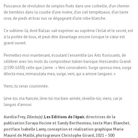
Puissance de révolution de simples fruits dans une corbeille, d’un chemin
de trembles dans la courbe d’une rivière, d’un ciel tempétueux, d’un lierre
rose, de pieds et bras nus se dégageant d’une robe blanche.
Ce sublime-là, dont Balzac sait exprimer au suprême l’éclat et le secret, est
à la portée de tous, et peut-être davantage encore lorsque le cœur est
grand ouvert.
Permettez-moi maintenant, écoutant l’ensemble Les Arts florissants, de
célébrer avec les mots du compositeur italien baroque Alessandro Grandi
(1590-1630) celle que j’aime : « Veni coronaberis. Surge sponsa mea, surge
dilecta mea, immaculata mea, surge, veni, qui a amore langueo. »
Viens, tu seras couronnée.
Lève-toi, ma fiancée, lève-toi ma bien-aimée, réveille-toi, viens, car je
languis d’amour.
Aurélia Frey,
Dilecta(e)
,
Les Editions de l’épair
, directrices de la
publication Soraya Hocine et Sandy Berthomieu, texte Marc Blanchet,
postface Isabelle Lamy, conception et réalisation graphique Marie
Maurel de Maillé, photogravure Christophe Girard, 2021 – 500