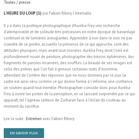
Textes / presse
L’HEURE DU LOUP (1)
par Fabien Ribery l’Intervalle
Il y a dans la poétique photographique d’Aurélia Frey une recherche
d’atemporalité et de solitude très précieuses en notre époque de bavardage
continuel et de lumières aveuglantes. Apprendre à voir dans le noir, ne pas
craindre de se perdre, accueillir la présence de ce qui approche, sont des
attitudes physiques, mais avant tout morales. Aurélia Frey, dont l’oeil est
profondément nourri de peinture, photographie des trésors éphémères, des
fragments de paroles incarnées, des souffles. La beauté de ses images est
celle des prières que l’on fait à genoux certaines nuits d’insomnie,
attendant de l’ombre des réponses que ne nous donnera pas le jour. Le
cadre est ainsi vécu comme ce qui donne forme à l’informe, une confiance,
un soutien quand tout tremble. Photographier consiste donc pour Aurélia
Frey à ouvrir les portes de la perception, en se laissant surprendre par ce qui
apparaît, tel l’agneau radieux de Zurbaran face à l’éclair du couteau au
moment du sacrifice.
Lire la suite :
Entretien
avec Fabien Ribery
EN SAVOIR PLUS