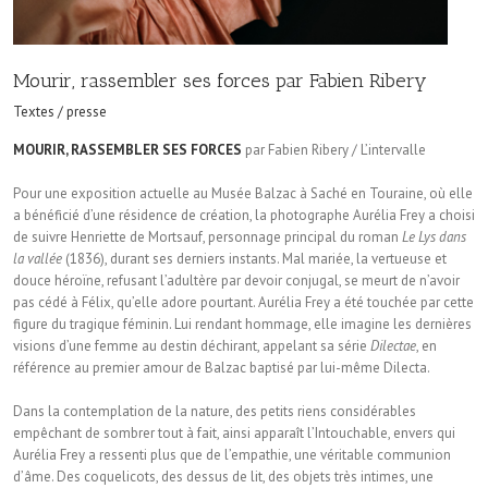
Mourir, rassembler ses forces par Fabien Ribery
Textes / presse
MOURIR, RASSEMBLER SES FORCES
par Fabien Ribery / L’intervalle
Pour une exposition actuelle au Musée Balzac à Saché en Touraine, où elle
a bénéficié d’une résidence de création, la photographe Aurélia Frey a choisi
de suivre Henriette de Mortsauf, personnage principal du roman
Le Lys dans
la vallée
(1836), durant ses derniers instants. Mal mariée, la vertueuse et
douce héroïne, refusant l’adultère par devoir conjugal, se meurt de n’avoir
pas cédé à Félix, qu’elle adore pourtant. Aurélia Frey a été touchée par cette
figure du tragique féminin. Lui rendant hommage, elle imagine les dernières
visions d’une femme au destin déchirant, appelant sa série
Dilectae
, en
référence au premier amour de Balzac baptisé par lui-même Dilecta.
Dans la contemplation de la nature, des petits riens considérables
empêchant de sombrer tout à fait, ainsi apparaît l’Intouchable, envers qui
Aurélia Frey a ressenti plus que de l’empathie, une véritable communion
d’âme. Des coquelicots, des dessus de lit, des objets très intimes, une