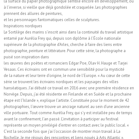
la surface du papier photographique semble encore en développement, ou
à l’inverse, si vieille que déjà gondolée et craquelée. Les photographies
prennent des allures de peintures,
et les personnages fantomatiques celles de sculptures.
Inspirations nordiques
Le Sortilège des marins s’inscrit ainsi dans la continuité du travail artistique
entamé par Aurélia Frey qui, depuis son diplôme à l’École nationale
supérieure de la photographie d’Arles, cherche à faire des liens entre
photographie, peinture et littérature. Pour cette série, la photographe a
puisé son inspiration dans
les œuvres des poètes et romanciers Edgar Poe, Olav H. Hauge et Tarjei
Vesaas. Ces écrivains ont en commun une sensibilité pour la mysticité
de la nature et leur terre d’origine, le nord de l’Europe. « Au cœur de cette
série se trouvent les écrivains nordiques et les paysages des villes
hanséatiques. J’ai débuté ce travail en 2016 avec une première résidence en
Norvège. Depuis, j’ai été résidente en Finlande et en Suède et la prochaine
étape est l’Islande », explique l’artiste. Constituée pour le moment de 42
photographies, l’œuvre trouve un ancrage naturel au sein d’une ancienne
ville portuaire. Tout comme Aurélia Frey, qui s’y est installée peu de temps
avant le confinement, l’an passé. L’invitation à participer au festival
représente un moyen privilégié d’entrer en contact avec le public local. «
C’est la seconde fois que j’ai l’occasion de montrer mon travail à La
Rochelle. Je me réjouis des rencontres et liens noués à Arts Atlantic »,