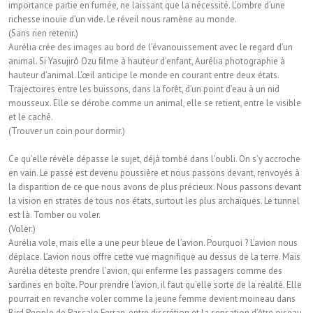
importance partie en fumée, ne laissant que la nécessité. L’ombre d’une
richesse inouïe d’un vide. Le réveil nous ramène au monde.
(Sans rien retenir.)
Aurélia crée des images au bord de l’évanouissement avec le regard d’un
animal. Si Yasujirô Ozu ﬁlme à hauteur d’enfant, Aurélia photographie à
hauteur d’animal. L’œil anticipe le monde en courant entre deux états.
Trajectoires entre les buissons, dans la forêt, d’un point d’eau à un nid
mousseux. Elle se dérobe comme un animal, elle se retient, entre le visible
et le caché.
(Trouver un coin pour dormir.)
Ce qu’elle révèle dépasse le sujet, déjà tombé dans l’oubli. On s’y accroche
en vain. Le passé est devenu poussière et nous passons devant, renvoyés à
la disparition de ce que nous avons de plus précieux. Nous passons devant
la vision en strates de tous nos états, surtout les plus archaïques. Le tunnel
est là. Tomber ou voler.
(Voler.)
Aurélia vole, mais elle a une peur bleue de l’avion. Pourquoi ? L’avion nous
déplace. L’avion nous offre cette vue magniﬁque au dessus de la terre. Mais
Aurélia déteste prendre l’avion, qui enferme les passagers comme des
sardines en boîte. Pour prendre l’avion, il faut qu’elle sorte de la réalité. Elle
pourrait en revanche voler comme la jeune femme devient moineau dans
Bird People de Pascale Ferran, entre discrétion et la sensation d’être oiseau