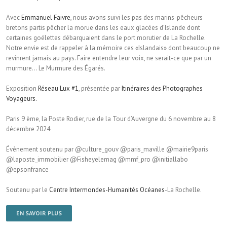
Avec
Emmanuel Faivre
, nous avons suivi les pas des marins-pêcheurs
bretons partis pêcher la morue dans les eaux glacées d’Islande dont
certaines goélettes débarquaient dans le port morutier de La Rochelle.
Notre envie est de rappeler à la mémoire ces «Islandais» dont beaucoup ne
revinrent jamais au pays. Faire entendre leur voix, ne serait-ce que par un
murmure… Le Murmure des Égarés.
Exposition
Réseau Lux #1
, présentée par
Itinéraires des Photographes
Voyageurs.
Paris 9 ème, la Poste Rodier, rue de la Tour d’Auvergne du 6 novembre au 8
décembre 2024
Évènement soutenu par @culture_gouv @paris_maville @mairie9paris
@laposte_immobilier @Fisheyelemag @mmf_pro @initiallabo
@epsonfrance
Soutenu par le
Centre Intermondes-Humanités Océanes
-La Rochelle.
EN SAVOIR PLUS