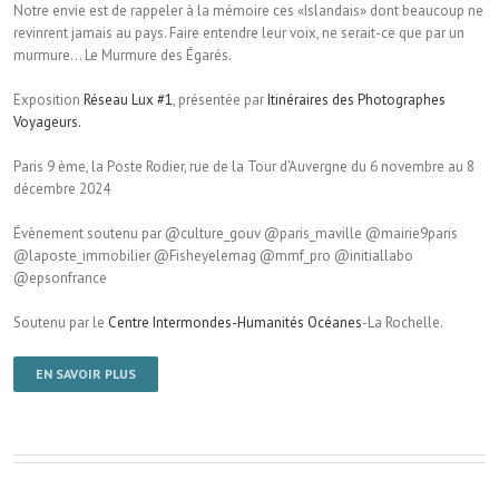
Notre envie est de rappeler à la mémoire ces «Islandais» dont beaucoup ne
revinrent jamais au pays. Faire entendre leur voix, ne serait-ce que par un
murmure… Le Murmure des Égarés.
Exposition
Réseau Lux #1
, présentée par
Itinéraires des Photographes
Voyageurs.
Paris 9 ème, la Poste Rodier, rue de la Tour d’Auvergne du 6 novembre au 8
décembre 2024
Évènement soutenu par @culture_gouv @paris_maville @mairie9paris
@laposte_immobilier @Fisheyelemag @mmf_pro @initiallabo
@epsonfrance
Soutenu par le
Centre Intermondes-Humanités Océanes
-La Rochelle.
EN SAVOIR PLUS