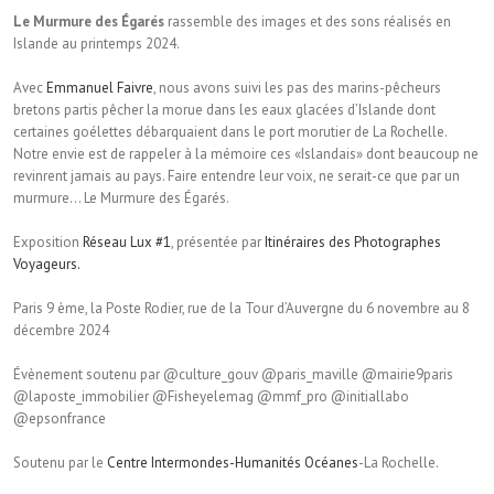
Le Murmure des Égarés
rassemble des images et des sons réalisés en
Islande au printemps 2024.
Avec
Emmanuel Faivre
, nous avons suivi les pas des marins-pêcheurs
bretons partis pêcher la morue dans les eaux glacées d’Islande dont
certaines goélettes débarquaient dans le port morutier de La Rochelle.
Notre envie est de rappeler à la mémoire ces «Islandais» dont beaucoup ne
revinrent jamais au pays. Faire entendre leur voix, ne serait-ce que par un
murmure… Le Murmure des Égarés.
Exposition
Réseau Lux #1
, présentée par
Itinéraires des Photographes
Voyageurs.
Paris 9 ème, la Poste Rodier, rue de la Tour d’Auvergne du 6 novembre au 8
décembre 2024
Évènement soutenu par @culture_gouv @paris_maville @mairie9paris
@laposte_immobilier @Fisheyelemag @mmf_pro @initiallabo
@epsonfrance
Soutenu par le
Centre Intermondes-Humanités Océanes
-La Rochelle.