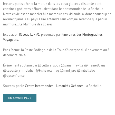
bretons partis pêcher la morue dans les eaux glacées d’Islande dont
certaines goélettes débarquaient dans le port morutier de La Rochelle.
Notre envie est de rappeler à la mémoire ces «Islandais» dont beaucoup ne
revinrent jamais au pays. Faire entendre leur voix, ne serait-ce que par un
murmure… Le Murmure des Égarés.
Exposition
Réseau Lux #1
, présentée par
Itinéraires des Photographes
Voyageurs.
Paris 9 ème, la Poste Rodier, rue de la Tour d’Auvergne du 6 novembre au 8
décembre 2024
Évènement soutenu par @culture_gouv @paris_maville @mairie9paris
@laposte_immobilier @Fisheyelemag @mmf_pro @initiallabo
@epsonfrance
Soutenu par le
Centre Intermondes-Humanités Océanes
-La Rochelle.
EN SAVOIR PLUS