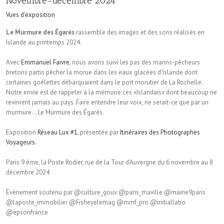
Novembre-décembre 2024
Vues d'exposition
Le Murmure des Égarés
rassemble des images et des sons réalisés en
Islande au printemps 2024.
Avec
Emmanuel Faivre
, nous avons suivi les pas des marins-pêcheurs
bretons partis pêcher la morue dans les eaux glacées d’Islande dont
certaines goélettes débarquaient dans le port morutier de La Rochelle.
Notre envie est de rappeler à la mémoire ces «Islandais» dont beaucoup ne
revinrent jamais au pays. Faire entendre leur voix, ne serait-ce que par un
murmure… Le Murmure des Égarés.
Exposition
Réseau Lux #1
, présentée par
Itinéraires des Photographes
Voyageurs.
Paris 9 ème, la Poste Rodier, rue de la Tour d’Auvergne du 6 novembre au 8
décembre 2024
Évènement soutenu par @culture_gouv @paris_maville @mairie9paris
@laposte_immobilier @Fisheyelemag @mmf_pro @initiallabo
@epsonfrance