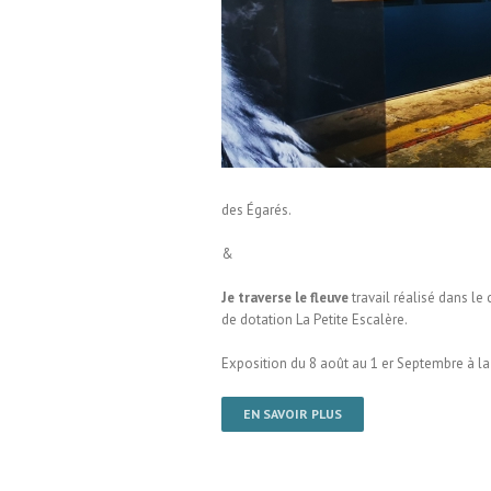
averse le fleuve / Galerie
e
des Égarés.
&
Je traverse le fleuve
travail réalisé dans le
de dotation La Petite Escalère.
Exposition du 8 août au 1 er Septembre à 
EN SAVOIR PLUS