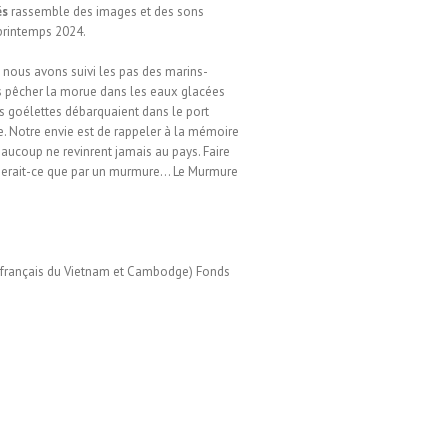
és
rassemble des images et des sons
 printemps 2024.
nous avons suivi les pas des marins-
s pêcher la morue dans les eaux glacées
es goélettes débarquaient dans le port
e. Notre envie est de rappeler à la mémoire
eaucoup ne revinrent jamais au pays. Faire
 serait-ce que par un murmure… Le Murmure
uts français du Vietnam et Cambodge) Fonds