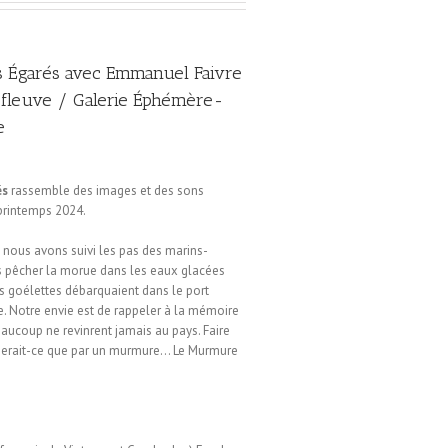
 Égarés avec Emmanuel Faivre
e fleuve / Galerie Éphémère-
e
és
rassemble des images et des sons
 printemps 2024.
nous avons suivi les pas des marins-
s pêcher la morue dans les eaux glacées
es goélettes débarquaient dans le port
e. Notre envie est de rappeler à la mémoire
eaucoup ne revinrent jamais au pays. Faire
 serait-ce que par un murmure… Le Murmure