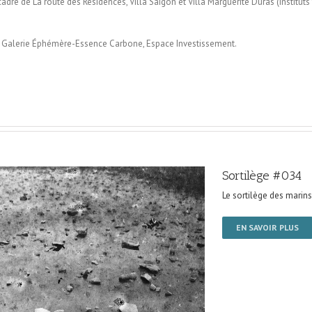
 cadre de La route des Résidences, Villa Saigon et Villa Marguerite Duras (instit
la Galerie Éphémère-Essence Carbone, Espace Investissement.
Sortilège #034
Le sortilège des marins
EN SAVOIR PLUS