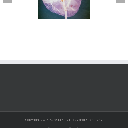
Herbier#031
herbier#030
Copyright 2014 Aurélia Frey | Tous droits réservés.