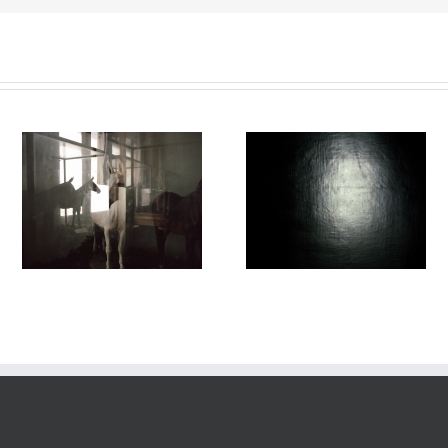
Passage #014
Passage #013